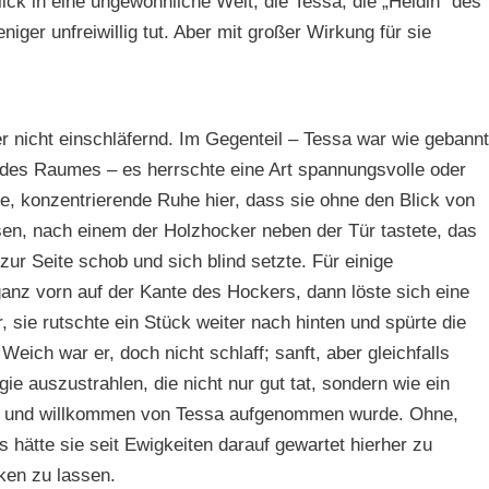
ick in eine ungewöhnliche Welt, die Tessa, die „Heldin“ des
ger unfreiwillig tut. Aber mit großer Wirkung für sie
ber nicht einschläfernd. Im Gegenteil – Tessa war wie gebannt
 des Raumes – es herrschte eine Art spannungsvolle oder
e, konzentrierende Ruhe hier, dass sie ohne den Blick von
en, nach einem der Holzhocker neben der Tür tastete, das
zur Seite schob und sich blind setzte. Für einige
anz vorn auf der Kante des Hockers, dann löste sich eine
, sie rutschte ein Stück weiter nach hinten und spürte die
eich war er, doch nicht schlaff; sanft, aber gleichfalls
ie auszustrahlen, die nicht nur gut tat, sondern wie ein
m und willkommen von Tessa aufgenommen wurde. Ohne,
s hätte sie seit Ewigkeiten darauf gewartet hierher zu
ken zu lassen.