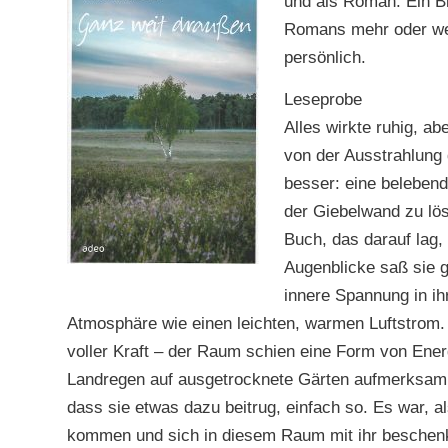
und als Roman. Ein Bl
Romans mehr oder weni
persönlich.
Leseprobe
Alles wirkte ruhig, a
von der Ausstrahlung
besser: eine belebend
der Giebelwand zu lös
Buch, das darauf lag, 
Augenblicke saß sie g
innere Spannung in ihr
Atmosphäre wie einen leichten, warmen Luftstrom. W
voller Kraft – der Raum schien eine Form von Energ
Landregen auf ausgetrocknete Gärten aufmerksa
dass sie etwas dazu beitrug, einfach so. Es war, al
kommen und sich in diesem Raum mit ihr beschen