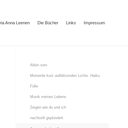
ria Anna Leenen
Die Bücher
Links
Impressum
Allein sein
Momente kurz aufblitzenden Lichts. Haiku
Fülle
Musik meines Lebens
Ziegen wie du und ich
nachtstill geplündert